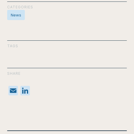
CATEGORIES
News
TAGS
SHARE
E
Li
m
n
ail
k
e
dI